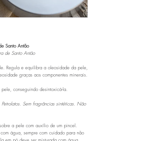
de Santo Antão
rra de Santo Antão
e. Regula e equilibra a oleosidade da pele,
leosidade graças aos componentes minerais.
 pele, conseguindo desintoxicá-la.
etrolatos. Sem fragrâncias sintéticas. Não
obre a pele com auxílio de um pincel.
ar com água, sempre com cuidado para não
rgila em pó deve ser misturada com água