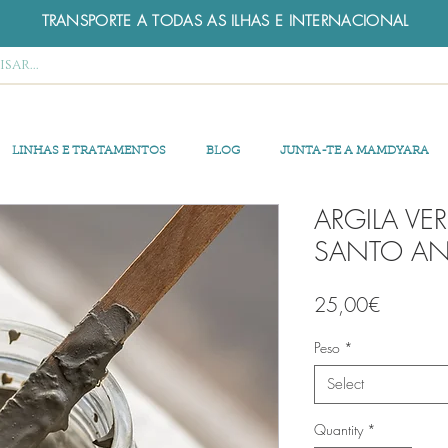
TRANSPORTE A TODAS AS ILHAS E INTERNACIONAL
LINHAS E TRATAMENTOS
BLOG
JUNTA-TE A MAMDYARA
ARGILA VE
SANTO A
Price
25,00€
Peso
*
Select
Quantity
*