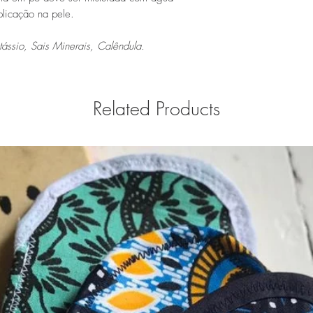
plicação na pele.
tássio, Sais Minerais, Calêndula.
Related Products