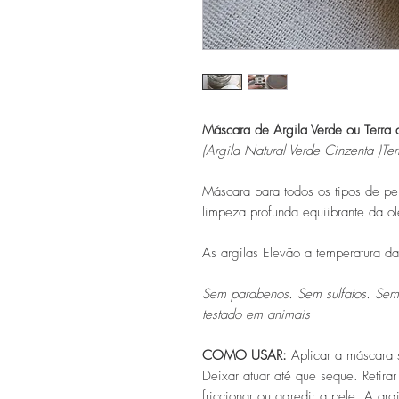
Máscara de Argila Verde ou Terra 
(Argila Natural Verde Cinzenta )Te
Máscara para todos os tipos de pel
limpeza profunda equiibrante da o
As argilas Elevão a temperatura da
Sem parabenos. Sem sulfatos. Sem P
testado em animais
COMO USAR:
Aplicar a máscara s
Deixar atuar até que seque. Retir
friccionar ou agredir a pele. A a