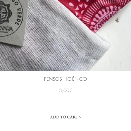
Quick View
PENSOS HIGIÉNICO
Price
8,00€
ADD TO CART >