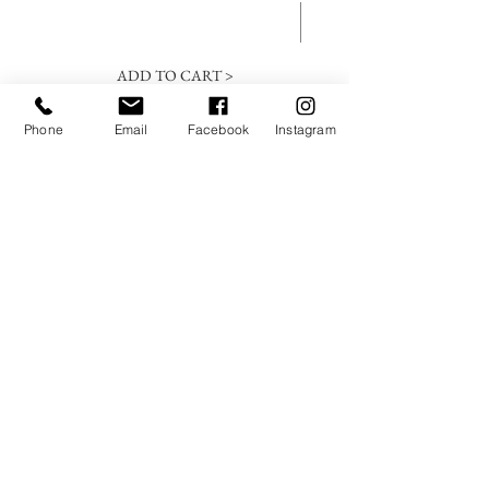
ADD TO CART >
Phone
Email
Facebook
Instagram
SUBSCREVA A NOSSA
NEWSLETTER
Submeter
Regulada pela ERIS