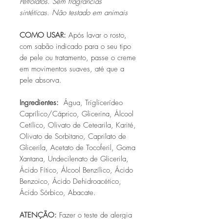
Petrolatos. Sem fragrâncias
sintéticas. Não testado em animais
COMO USAR:
Após lavar o rosto,
com sabão indicado para o seu tipo
de pele ou tratamento, passe o creme
em movimentos suaves, até que a
pele absorva.
Ingredientes:
Água, Triglicerídeo
Caprílico/Cáprico, Glicerina, Álcool
Cetílico, Olivato de Cetearila, Karité,
Olivato de Sorbitano, Caprilato de
Glicerila, Acetato de Tocoferil, Goma
Xantana, Undecilenato de Glicerila,
Ácido Fítico, Álcool Benzílico, Ácido
Benzoico, Ácido Dehidroacético,
Ácido Sórbico, Abacate.
ATENÇÃO:
Fazer o teste de alergia