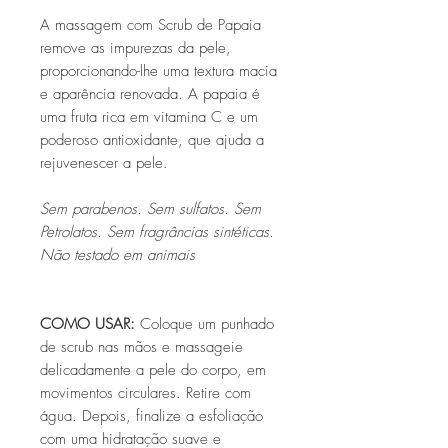
A massagem com Scrub de Papaia
remove as impurezas da pele,
proporcionando-lhe uma textura macia
e aparência renovada. A papaia é
uma fruta rica em vitamina C e um
poderoso antioxidante, que ajuda a
rejuvenescer a pele.
Sem parabenos. Sem sulfatos. Sem
Petrolatos. Sem fragrâncias sintéticas.
Não testado em animais
COMO USAR
:
Coloque um punhado
de scrub nas mãos e massageie
delicadamente a pele do corpo, em
movimentos circulares. Retire com
água. Depois, finalize a esfoliação
com uma hidratação suave e