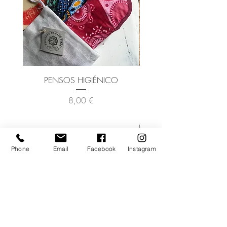
PENSOS HIGIÉNICO
DISCO DE LIMPEZA F
Preço
8,00 €
Phone
Email
Facebook
Instagram
ADD TO CART >
SUBSCREVA A NOSSA
NEWSLETTER