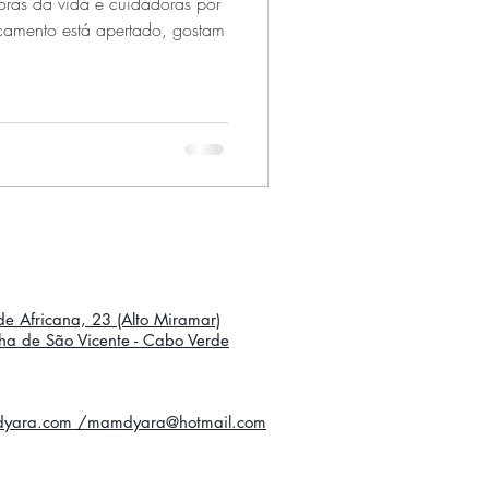
ras da vida e cuidadoras por
amento está apertado, gostam
e Africana, 23 (Alto Miramar)
Ilha de São Vicente - Cabo Verde
yara.com /mamdyara@hotmail.com