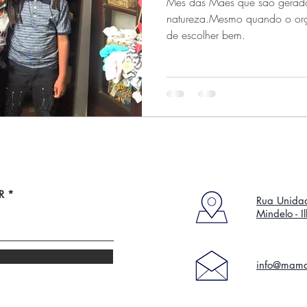
Mês das Mães que são gerado
natureza.Mesmo quando o orç
de escolher bem.
R
Rua Unidad
Mindelo - 
info@mamd