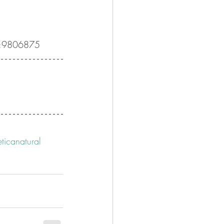
lf:9806875
ticanatural