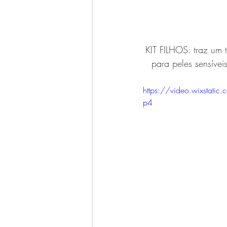
KIT FILHOS: traz um 
para peles sensíve
https://video.wixsta
p4