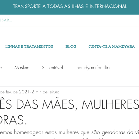
TRANSPORTE A TODAS AS ILHAS E INTERNACIONAL
LINHAS E TRATAMENTOS
BLOG
JUNTA-TE A MAMDYARA
e
Maskne
Sustentável
mamdyara-familia
de fev. de 2021
2 min de leitura
ÊS DAS MÃES, MULHERE
RAS.
emos homenagear estas mulheres que são geradoras da vi