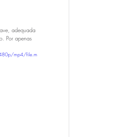
suave, adequada 
o. Por apenas 
480p/mp4/file.m