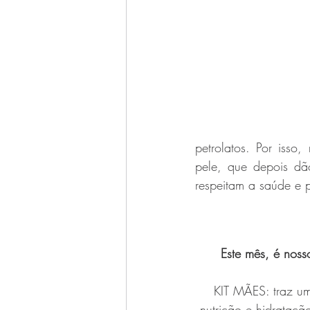
petrolatos. Por iss
pele, que depois dã
respeitam a saúde e p
Este mês, é noss
KIT MÃES: traz um
nutrição e hidrataç