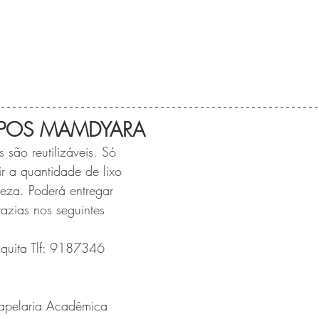
MPOS MAMDYARA
são reutilizáveis. Só 
r a quantidade de lixo 
eza. Poderá entregar 
azias nos seguintes 
squita Tlf: 9187346 
Papelaria Acadêmica 