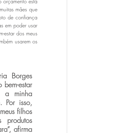
 orçamento está 
muitas mães que 
oto de confiança 
s em poder usar 
m-estar dos meus 
também usarem os 
ia Borges 
 bem-estar 
é a minha 
. Por isso, 
meus filhos 
 produtos 
a”, afirma 