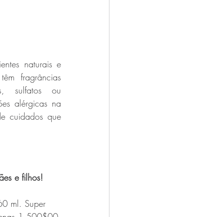
ntes naturais e 
êm fragrâncias 
s, sulfatos ou 
s alérgicas na 
e cuidados que 
es e filhos!
60 ml. Super 
apenas 1.500$00