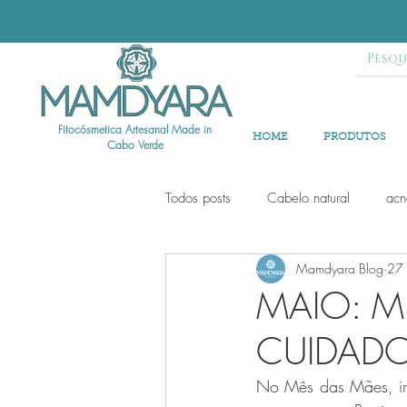
Fitocósmetica Artesanal Made in
HOME
PRODUTOS
Cabo Verde
Todos posts
Cabelo natural
acn
Mamdyara Blog
27 
MAIO: M
CUIDADO
No Mês das Mães, ir