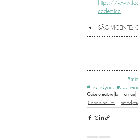
https://www.fa
cademica
SÃO VICENTE: Ce
#min
#mamdyara
#cachea
Cabelo natural
familia
mae
f
Cabelo natural
mamdyara