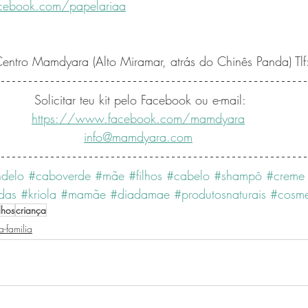
cebook.com/papelariaa
ntro Mamdyara (Alto Miramar, atrás do Chinês Panda) T
Solicitar teu kit pelo Facebook ou e-mail:
https://www.facebook.com/mamdyara
info@mamdyara.com
delo
#caboverde
#mãe
#filhos
#cabelo
#shampô
#creme
das
#kriola
#mamãe
#diadamae
#produtosnaturais
#cosme
ilhos
criança
-familia