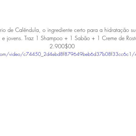
trio de Calêndula, o ingrediente certo para a hidratação 
is e jovens. Traz 1 Shampoo + 1 Sabão + 1 Creme de Rost
2.900$00
tic.com/video/c74450_2d4ebd8f879649beb6d37b08f33cc6c1/