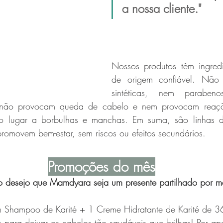
a nossa cliente."
Nossos produtos têm ingredie
de origem confiável. Não t
sintéticas, nem parabeno
o, não provocam queda de cabelo e nem provocam reaçõe
o lugar a borbulhas e manchas. Em suma, são linhas d
romovem bem-estar, sem riscos ou efeitos secundários.
Promoções do mês
o desejo que Mamdyara seja um presente partilhado por mã
 Shampoo de Karité + 1 Creme Hidratante de Karité de 3
ão para deixar os cabelos tão saudáveis que brilhas! Por 