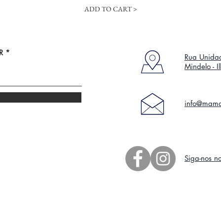
ADD TO CART >
R
Rua Unidad
Mindelo - 
info@mamd
Siga-nos n