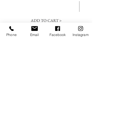
ADD TO CART >
Phone
Email
Facebook
Instagram
SUBSCREVA A NOSSA
NEWSLETTER
Submeter
Regulada pela ERIS