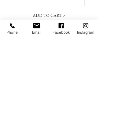
ADD TO CART >
Phone
Email
Facebook
Instagram
SUBSCREVA A NOSSA
NEWSLETTER
Submeter
Regulada pela ERIS
Rua Unidade Africana, 23 (Alto Miramar)