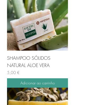
SHAMPOO SÓLIDOS
NATURAL ALOE VERA
Preço
5,00 €
Adicionar ao carrinho